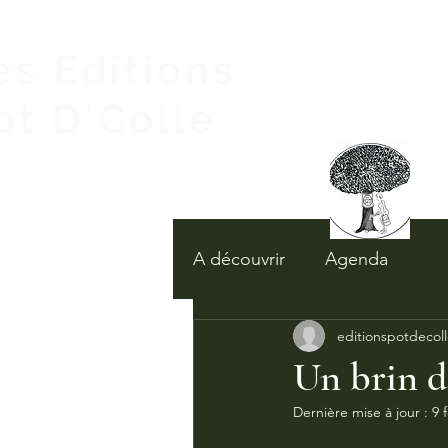
es Editions
ot D'Colle
A découvrir
Agenda
editionspotdecol
Un brin d
Dernière mise à jour :
9 f