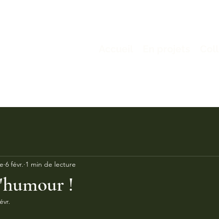
Accueil
En projets
Col
le
6 févr.
1 min de lecture
'humour !
évr.