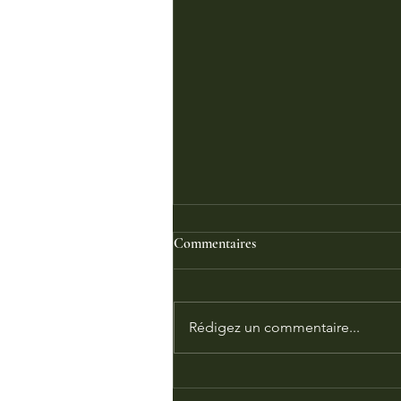
Commentaires
Rédigez un commentaire...
Un P'tit Coin D' Paradis